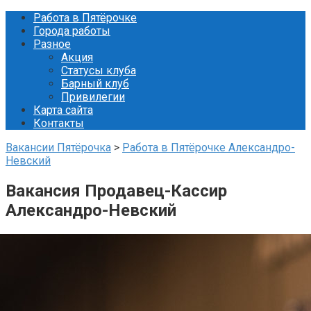
Перейти
Работа в Пятёрочке
к
Города работы
контенту
Разное
Акция
Статусы клуба
Барный клуб
Привилегии
Карта сайта
Контакты
Вакансии Пятёрочка
>
Работа в Пятёрочке Александро-
Невский
Вакансия Продавец-Кассир
Александро-Невский