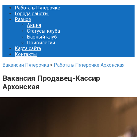
Перейти
Работа в Пятёрочке
к
Города работы
контенту
Разное
Акция
Статусы клуба
Барный клуб
Привилегии
Карта сайта
Контакты
Вакансии Пятёрочка
>
Работа в Пятёрочке Архонская
Вакансия Продавец-Кассир
Архонская