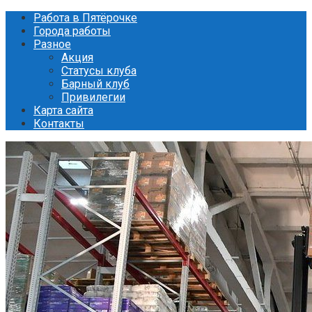
Перейти
Работа в Пятёрочке
к
Города работы
контенту
Разное
Акция
Статусы клуба
Барный клуб
Привилегии
Карта сайта
Контакты