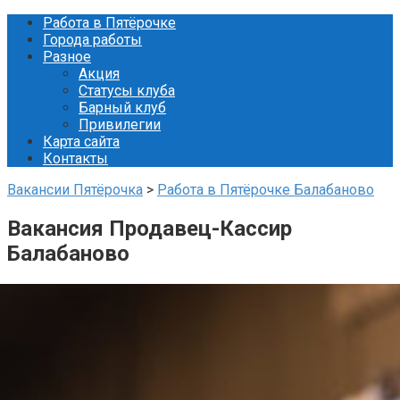
Перейти
Работа в Пятёрочке
к
Города работы
контенту
Разное
Акция
Статусы клуба
Барный клуб
Привилегии
Карта сайта
Контакты
Вакансии Пятёрочка
>
Работа в Пятёрочке Балабаново
Вакансия Продавец-Кассир
Балабаново