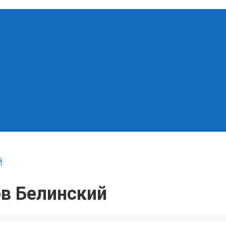
й
ов Белинский