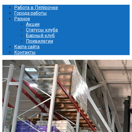
Перейти
Работа в Пятёрочке
к
Города работы
контенту
Разное
Акция
Статусы клуба
Барный клуб
Привилегии
Карта сайта
Контакты