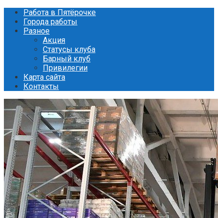
Перейти
Работа в Пятёрочке
к
Города работы
контенту
Разное
Акция
Статусы клуба
Барный клуб
Привилегии
Карта сайта
Контакты