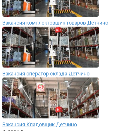
Вакансия комплектовщик товаров Детчино
Вакансия оператор склада Детчино
Вакансия Кладовщик Детчино