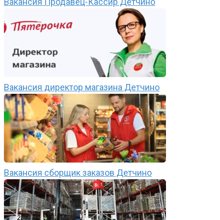
Вакансия Продавец-Кассир Детчино
Вакансия директор магазина Детчино
Вакансия сборщик заказов Детчино