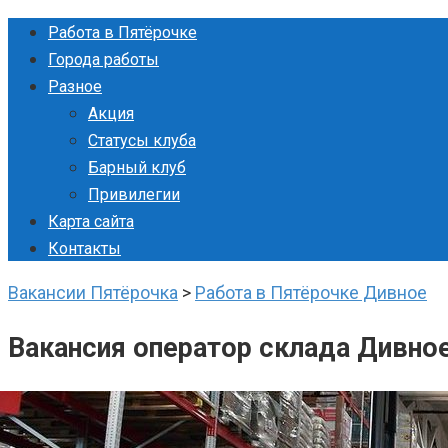
Перейти
Работа в Пятёрочке
к
Города работы
контенту
Разное
Акция
Статусы клуба
Барный клуб
Привилегии
Карта сайта
Контакты
Вакансии Пятёрочка
>
Работа в Пятёрочке Дивное
Вакансия оператор склада Дивно