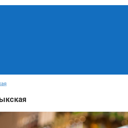
кая
лыкская