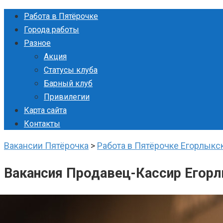
Перейти
Работа в Пятёрочке
к
Города работы
контенту
Разное
Акция
Статусы клуба
Барный клуб
Привилегии
Карта сайта
Контакты
Вакансии Пятёрочка
>
Работа в Пятёрочке Егорлыкс
Вакансия Продавец-Кассир Егор