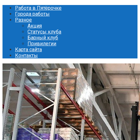
Перейти
Работа в Пятёрочке
к
Города работы
контенту
Разное
Акция
Статусы клуба
Барный клуб
Привилегии
Карта сайта
Контакты