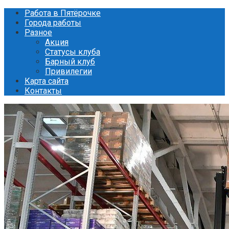
Перейти
Работа в Пятёрочке
к
Города работы
контенту
Разное
Акция
Статусы клуба
Барный клуб
Привилегии
Карта сайта
Контакты