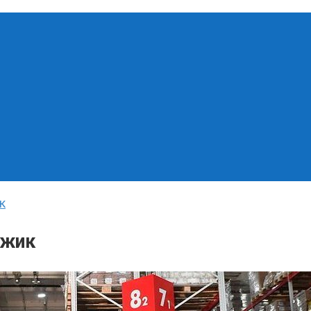
к
джик