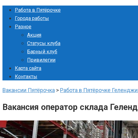
Перейти
Работа в Пятёрочке
к
Города работы
контенту
Разное
Акция
Статусы клуба
Барный клуб
Привилегии
Карта сайта
Контакты
Вакансии Пятёрочка
>
Работа в Пятёрочке Геленджи
Вакансия оператор склада Гелен