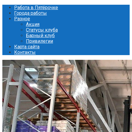
Перейти
Работа в Пятёрочке
к
Города работы
контенту
Разное
Акция
Статусы клуба
Барный клуб
Привилегии
Карта сайта
Контакты