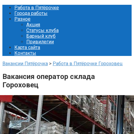
Перейти
Работа в Пятёрочке
к
Города работы
контенту
Разное
Акция
Статусы клуба
Барный клуб
Привилегии
Карта сайта
Контакты
Вакансии Пятёрочка
>
Работа в Пятёрочке Гороховец
Вакансия оператор склада
Гороховец