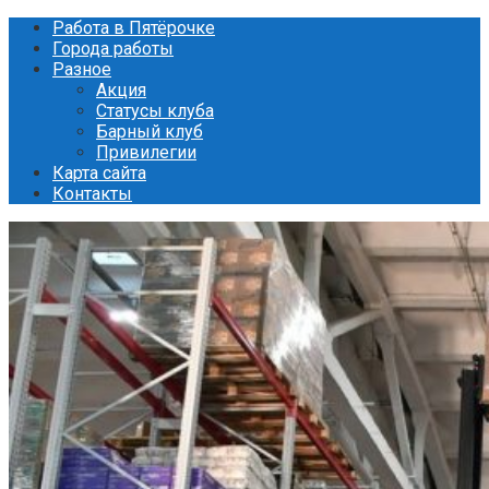
Перейти
Работа в Пятёрочке
к
Города работы
контенту
Разное
Акция
Статусы клуба
Барный клуб
Привилегии
Карта сайта
Контакты