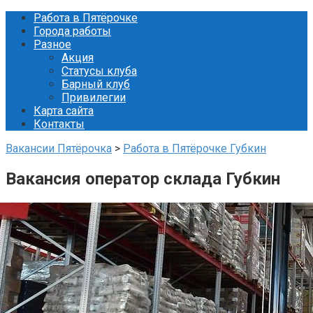
Перейти
Работа в Пятёрочке
к
Города работы
контенту
Разное
Акция
Статусы клуба
Барный клуб
Привилегии
Карта сайта
Контакты
Вакансии Пятёрочка
>
Работа в Пятёрочке Губкин
Вакансия оператор склада Губкин