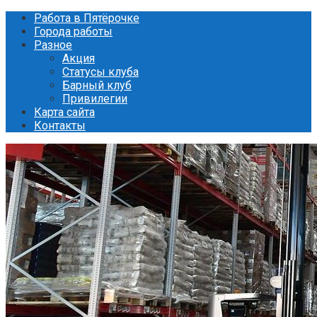
Перейти
Работа в Пятёрочке
к
Города работы
контенту
Разное
Акция
Статусы клуба
Барный клуб
Привилегии
Карта сайта
Контакты