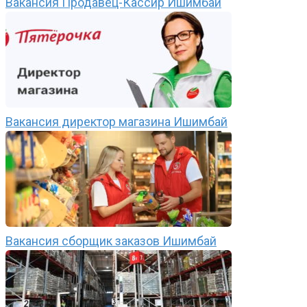
Вакансия Продавец-Кассир Ишимбай
Вакансия директор магазина Ишимбай
Вакансия сборщик заказов Ишимбай