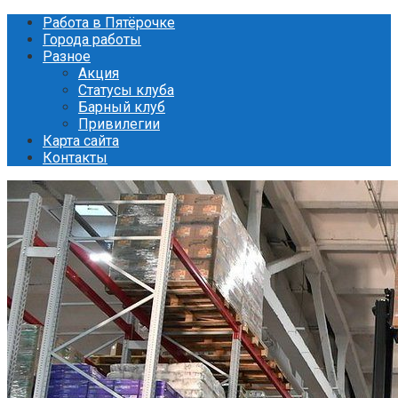
Перейти
Работа в Пятёрочке
к
Города работы
контенту
Разное
Акция
Статусы клуба
Барный клуб
Привилегии
Карта сайта
Контакты