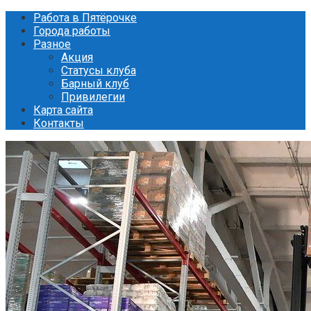
Перейти
Работа в Пятёрочке
к
Города работы
контенту
Разное
Акция
Статусы клуба
Барный клуб
Привилегии
Карта сайта
Контакты