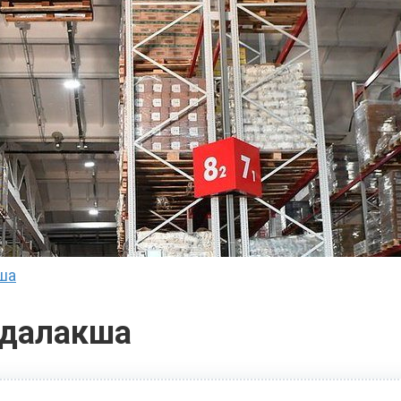
ша
ндалакша