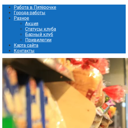
Перейти
Работа в Пятёрочке
к
Города работы
контенту
Разное
Акция
Статусы клуба
Барный клуб
Привилегии
Карта сайта
Контакты