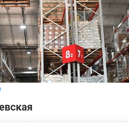
я
евская