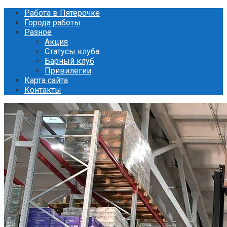
Перейти
Работа в Пятёрочке
к
Города работы
контенту
Разное
Акция
Статусы клуба
Барный клуб
Привилегии
Карта сайта
Контакты