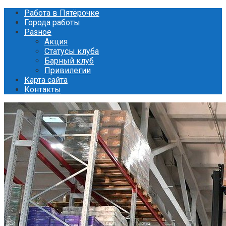
Перейти
Работа в Пятёрочке
к
Города работы
контенту
Разное
Акция
Статусы клуба
Барный клуб
Привилегии
Карта сайта
Контакты