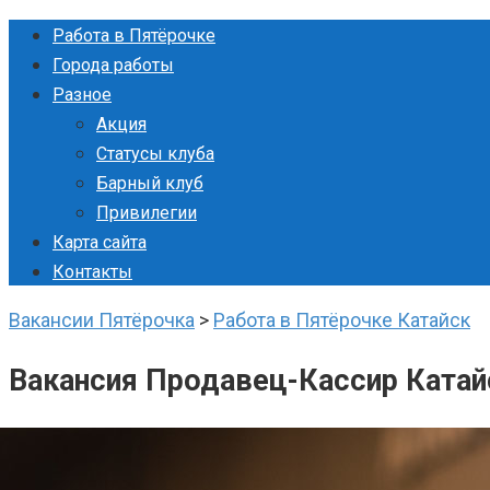
Перейти
Работа в Пятёрочке
к
Города работы
контенту
Разное
Акция
Статусы клуба
Барный клуб
Привилегии
Карта сайта
Контакты
Вакансии Пятёрочка
>
Работа в Пятёрочке Катайск
Вакансия Продавец-Кассир Катай