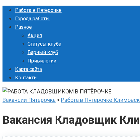
Перейти
Работа в Пятёрочке
к
Города работы
контенту
Разное
Акция
Статусы клуба
Барный клуб
Привилегии
Карта сайта
Контакты
Вакансии Пятёрочка
>
Работа в Пятёрочке Климовск
Вакансия Кладовщик Кл