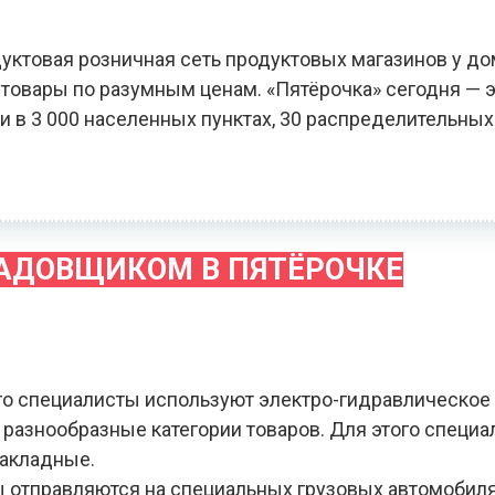
уктовая розничная сеть продуктовых магазинов у до
овары по разумным ценам. «Пятёрочка» сегодня — э
и в 3 000 населенных пунктах, 30 распределительных
ЛАДОВЩИКОМ В ПЯТЁРОЧКЕ
го специалисты используют электро-гидравлическое
я разнообразные категории товаров. Для этого специ
накладные.
зы отправляются на специальных грузовых автомобил