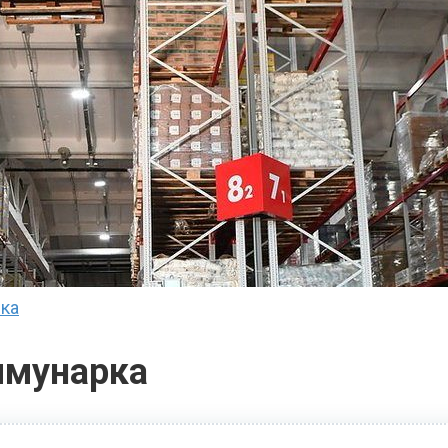
рка
ммунарка