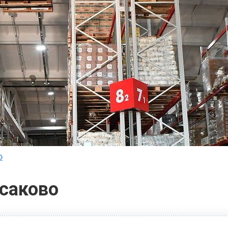
о
саково