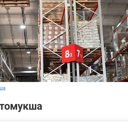
кша
стомукша