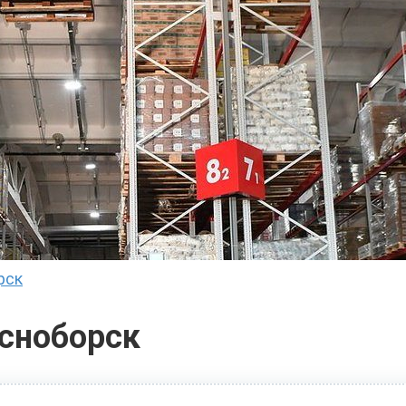
рск
сноборск