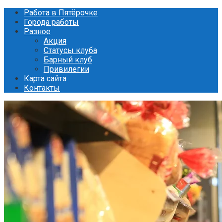
Перейти
Работа в Пятёрочке
к
Города работы
контенту
Разное
Акция
Статусы клуба
Барный клуб
Привилегии
Карта сайта
Контакты