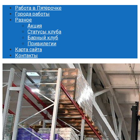
Перейти
Работа в Пятёрочке
к
Города работы
контенту
Разное
Акция
Статусы клуба
Барный клуб
Привилегии
Карта сайта
Контакты