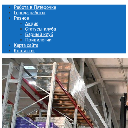
Перейти
Работа в Пятёрочке
к
Города работы
контенту
Разное
Акция
Статусы клуба
Барный клуб
Привилегии
Карта сайта
Контакты