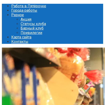
Перейти
Работа в Пятёрочке
к
Города работы
контенту
Разное
Акция
Статусы клуба
Барный клуб
Привилегии
Карта сайта
Контакты