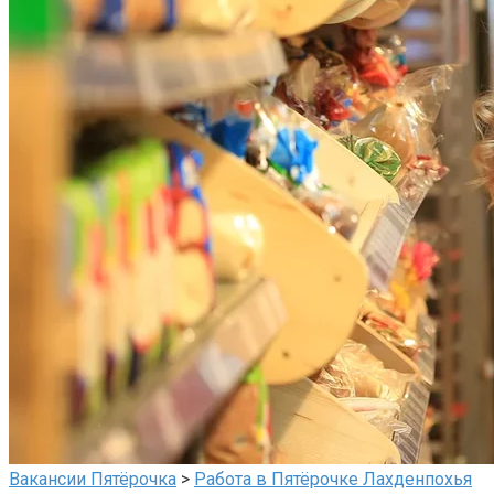
Вакансии Пятёрочка
>
Работа в Пятёрочке Лахденпохья