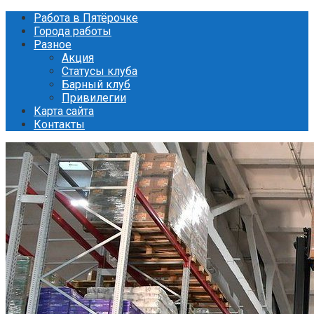
Перейти
Работа в Пятёрочке
к
Города работы
контенту
Разное
Акция
Статусы клуба
Барный клуб
Привилегии
Карта сайта
Контакты