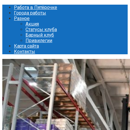
Перейти
Работа в Пятёрочке
к
Города работы
контенту
Разное
Акция
Статусы клуба
Барный клуб
Привилегии
Карта сайта
Контакты