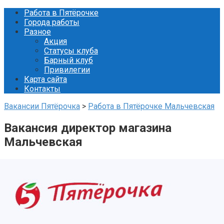
Перейти
Работа в Пятёрочке
к
Города работы
контенту
Разное
Акция
Статусы клуба
Барный клуб
Привилегии
Карта сайта
Контакты
Вакансии Пятёрочка
>
Работа в Пятёрочке Мальчевская
Вакансия директор магазина
Мальчевская