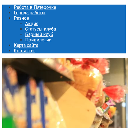
Перейти
Работа в Пятёрочке
к
Города работы
контенту
Разное
Акция
Статусы клуба
Барный клуб
Привилегии
Карта сайта
Контакты