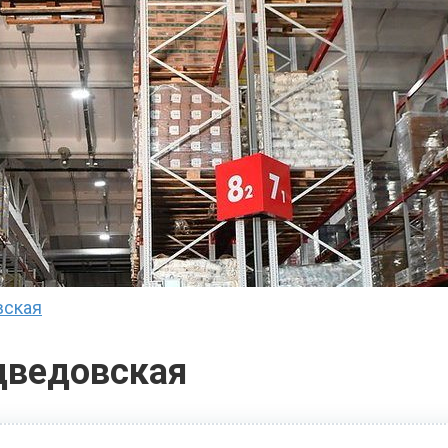
вская
дведовская