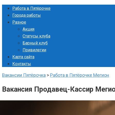
Перейти
Работа в Пятёрочке
к
Города работы
контенту
Разное
Акция
Статусы клуба
Барный клуб
Привилегии
Карта сайта
Контакты
Вакансии Пятёрочка
>
Работа в Пятёрочке Мегион
Вакансия Продавец-Кассир Меги