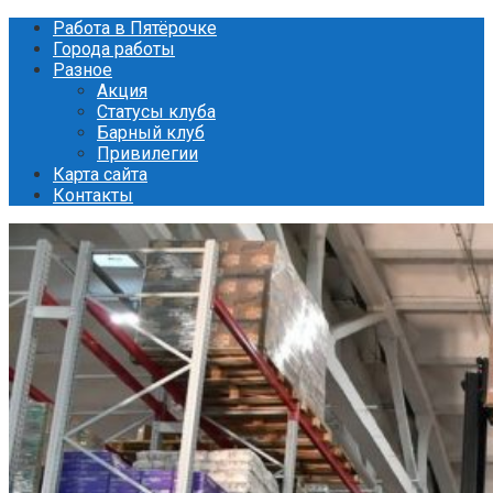
Перейти
Работа в Пятёрочке
к
Города работы
контенту
Разное
Акция
Статусы клуба
Барный клуб
Привилегии
Карта сайта
Контакты