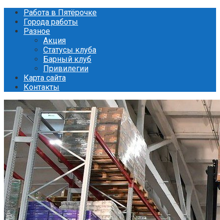
Перейти
Работа в Пятёрочке
к
Города работы
контенту
Разное
Акция
Статусы клуба
Барный клуб
Привилегии
Карта сайта
Контакты