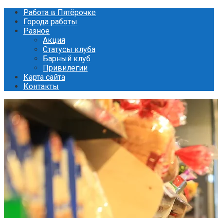
Перейти
Работа в Пятёрочке
к
Города работы
контенту
Разное
Акция
Статусы клуба
Барный клуб
Привилегии
Карта сайта
Контакты