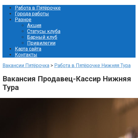
Перейти
Работа в Пятёрочке
к
Города работы
контенту
Разное
Акция
Статусы клуба
Барный клуб
Привилегии
Карта сайта
Контакты
Вакансии Пятёрочка
>
Работа в Пятёрочке Нижняя Тура
Вакансия Продавец-Кассир Нижняя
Тура