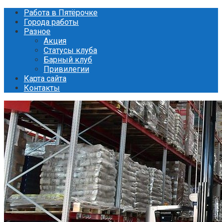
Перейти
Работа в Пятёрочке
к
Города работы
контенту
Разное
Акция
Статусы клуба
Барный клуб
Привилегии
Карта сайта
Контакты