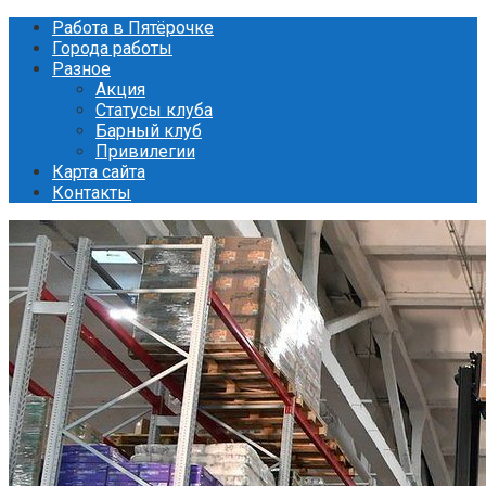
Перейти
Работа в Пятёрочке
к
Города работы
контенту
Разное
Акция
Статусы клуба
Барный клуб
Привилегии
Карта сайта
Контакты