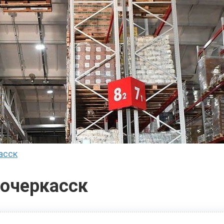
асск
очеркасск