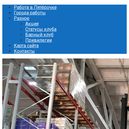
Перейти
Работа в Пятёрочке
к
Города работы
контенту
Разное
Акция
Статусы клуба
Барный клуб
Привилегии
Карта сайта
Контакты